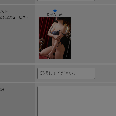
スト
笹子なつか
勤予定のセラピスト
。
細