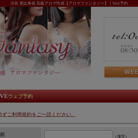
渋谷 恵比寿発 高級アロマ性感【アロマファンタジー】｜Web予約
RVE
ウェブ予約
必ずご利用規約をご一読ください。
前
（漢字）