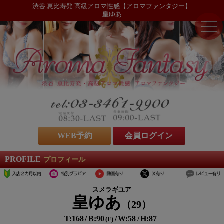
渋谷 恵比寿発 高級アロマ性感【アロマファンタジー】
皇ゆあ
WEB予約
会員ログイン
PROFILE
プロフィール
スメラギユア
皇ゆあ
29
168
90
58
87
F