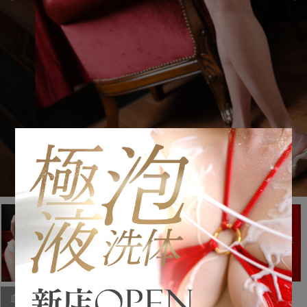
血液型
A型
星 座
うお座