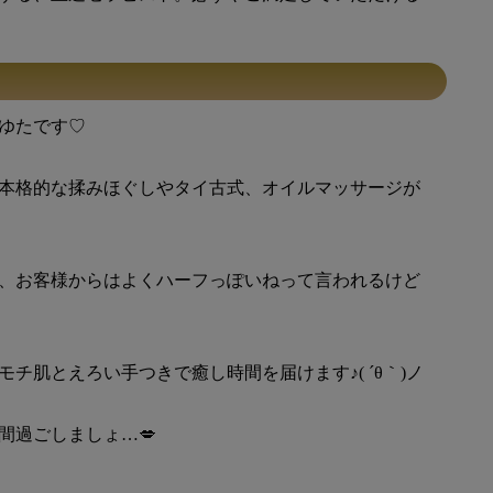
ゆたです♡
本格的な揉みほぐしやタイ古式、オイルマッサージが
、お客様からはよくハーフっぽいねって言われるけど
ﾘモチ肌とえろい手つきで癒し時間を届けます♪( ´θ｀)ノ
間過ごしましょ…💋