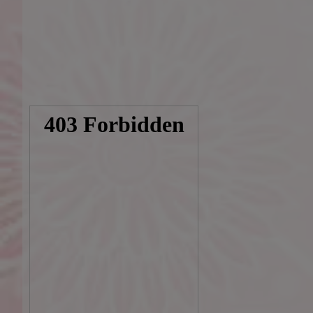
回春
：
性感
：
マナー
：
ルックス
：
ご利用日：2024/
マッサージ
：
回春
：
性感
：
マナー
：
ルックス
：
ご利用日：2024/
マッサージ
：
回春
：
性感
：