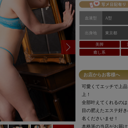
血液型
A型
出身地
東京都
美脚
癒し系
お店からお客様へ
可愛くてエッチで上品
上！
全部叶えてくれるのは
目の肥えたエステ好き
名くださいませ！
本格派の当店がお届け