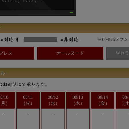
ン
プレス
オールヌード
Wセラ
ール
08/10
08/11
08/12
08/13
08/14
08/
月
火
水
木
金
-
-
-
-
-