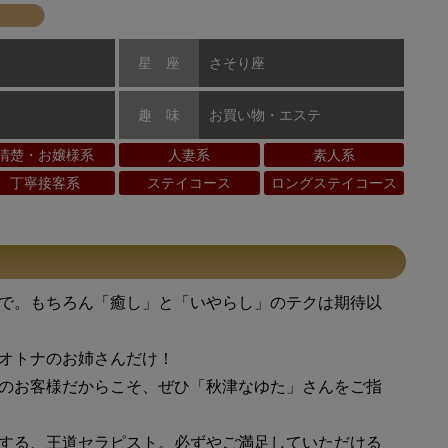
星 座
さそり座
趣 味
お買い物・エステ
清楚・お嬢様系
人妻系
素人系
丁寧接客系
ステイコース
ロングステイコース
で。もちろん「癒し」と「いやらし」のテクは期待以
オトナのお姉さんだけ！
のお客様だからこそ、ぜひ「秋津なゆた」さんをご指
する、王道セラピスト。必ずやご満足していただける