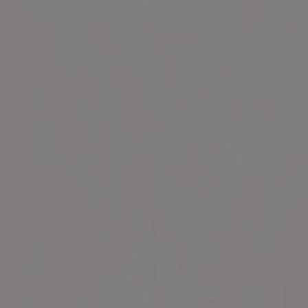
 ★★★★★
今日も素晴らしい笑顔の再会そし
 ★★★★★
 ★★★★★
短い時間でしたが大満足
 ★★★★★
次回お会い出来るのが愉しみです
 ★★★★★
10/23
お名前：jack 様
 ★★★★★
お会いするのは今日で2回目です
 ★★★★★
前回の笑顔が忘れられずお願いし
 ★★★★★
時間は90分でしたが愉しい時間
 ★★★★★
 ★★★★★
愉しい会話と癒やしを頂きました
次回も宜しくお願いします
10/14
お名前：jack 様
 ★★★★★
初めての利用でしたが最高のキャ