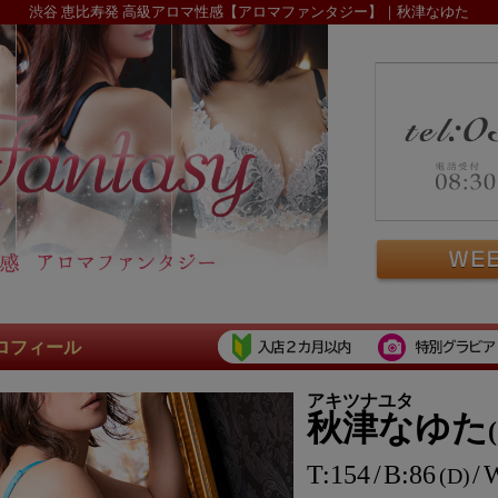
渋谷 恵比寿発 高級アロマ性感【アロマファンタジー】｜秋津なゆた
ロフィール
アキツナユタ
秋津なゆた
154
86
D