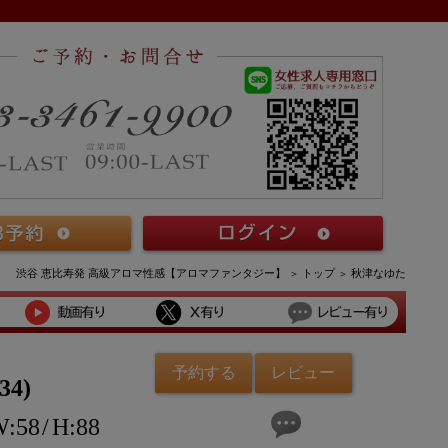
渋谷 恵比寿発 高級アロマ性感【アロマファンタジー】
トップ
秋津なゆた
予約する
レビュー
34
58
88