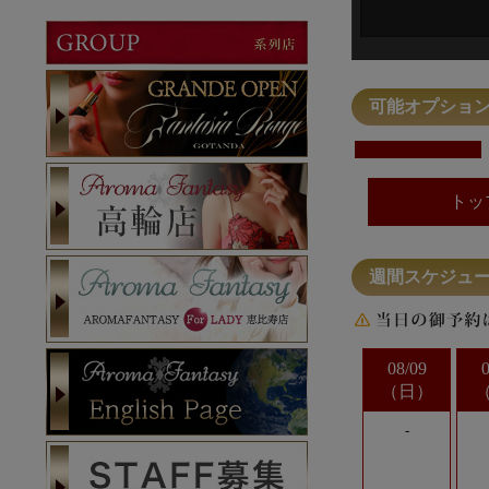
可能オプショ
トッ
週間スケジュ
08/09
日
-