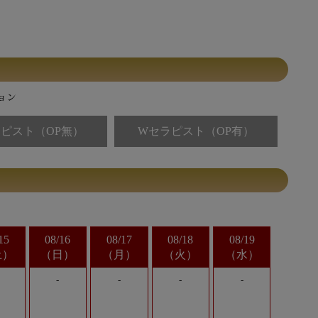
ピスト（OP無）
Wセラピスト（OP有）
15
08/16
08/17
08/18
08/19
土
日
月
火
水
-
-
-
-
-