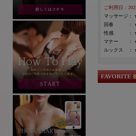
ご利用日：2025/
マッサージ
：
回春
：
性感
：
マナー
：
ルックス
：
ご利用日：2025/
FAVORITE
マッサージ
：
回春
：
性感
：
マナー
：
ルックス
：
ご利用日：2024/