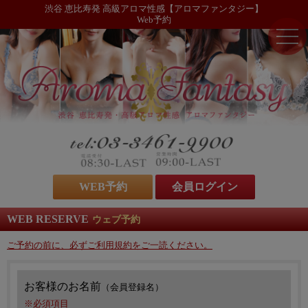
渋谷 恵比寿発 高級アロマ性感【アロマファンタジー】
Web予約
WEB予約
会員ログイン
WEB RESERVE
ウェブ予約
ご予約の前に、必ずご利用規約をご一読ください。
お客様のお名前
（会員登録名）
※必須項目